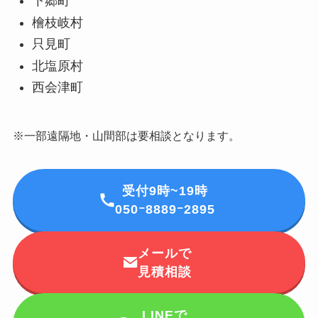
下郷町
檜枝岐村
只見町
北塩原村
西会津町
※一部遠隔地・山間部は要相談となります。
受付9時~19時
050ｰ8889ｰ2895
メールで
見積相談
LINEで