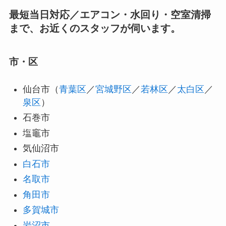
最短当日対応／エアコン・水回り・空室清掃
まで、お近くのスタッフが伺います。
市・区
仙台市（
青葉区
／
宮城野区
／
若林区
／
太白区
／
泉区
）
石巻市
塩竈市
気仙沼市
白石市
名取市
角田市
多賀城市
岩沼市