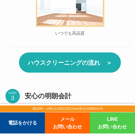
いつでも高品質
ハウスクリーニングの流れ ＞
STEP
安心の明朗会計
電話9時～19時/土日祝日対応/Web受付24時間365日
清掃の料金体系がわかりやすいので意味不明
メール
LINE
電話をかける
な追加料金は一切なし！
お問い合わせ
お問い合わせ