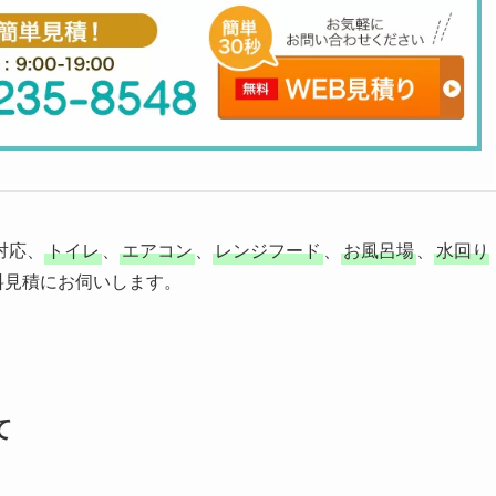
対応、
トイレ
、
エアコン
、
レンジフード
、
お風呂場
、
水回り
料見積にお伺いします。 
て