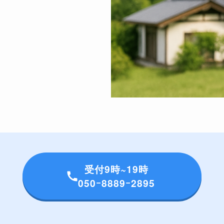
受付9時~19時
050ｰ8889ｰ2895