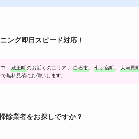
ニング即日スピード対応！
動中！
蔵王町
のお近くのエリア 、
白石市
、
七ヶ宿町
、
大河原
分で無料見積にお伺いします。
掃除業者をお探しですか？