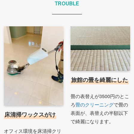
TROUBLE
旅館の畳を綺麗にした
畳の表替えが3500円のとこ
ろ
畳のクリーニング
で畳の
表面が、表替えの半額以下
床清掃ワックスがけ
で綺麗になります。
オフィス環境を床清掃クリ