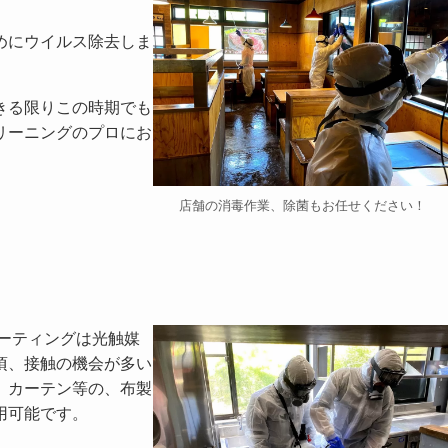
めにウイルス除去しま
きる限りこの時期でも
リーニングのプロにお
店舗の消毒作業、除菌もお任せください！
ーティングは光触媒
頃、接触の機会が多い
、カーテン等の、布製
用可能です。