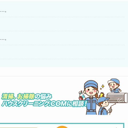
…。
…。