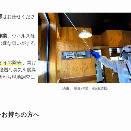
掃
はお任せくださ
作業
、ウィルス除
の嫌な匂いがする
オイの除去
、焼け
強烈な臭気を脱臭
業から現地調査に
消毒、脱臭作業、特殊清掃
をお持ちの方へ