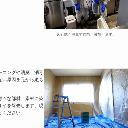
床も隅々消毒で除菌、滅菌します。
ーニングや消臭、消毒
ない原因を元から絶ち
様々な部材、素材に染
オイを除去します。現
けください。