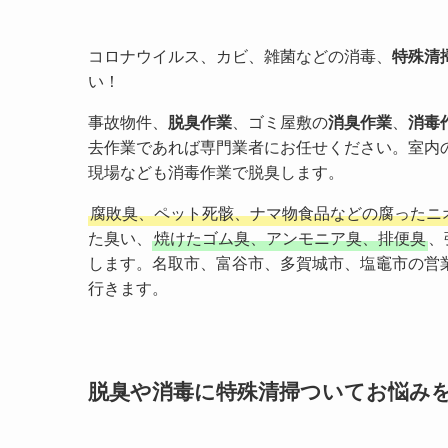
コロナウイルス、カビ、雑菌などの消毒、
特殊清
い！
事故物件、
脱臭作業
、ゴミ屋敷の
消臭作業
、
消毒
去作業であれば専門業者にお任せください。室内
現場なども消毒作業で脱臭します。
腐敗臭、ペット死骸、ナマ物食品などの腐ったニ
た臭い、
焼けたゴム臭、アンモニア臭、排便臭
、
します。名取市、富谷市、多賀城市、塩竈市の営
行きます。
脱臭や消毒に特殊清掃ついてお悩み