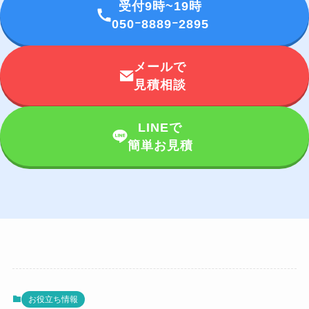
受付9時~19時
050ｰ8889ｰ2895
メールで
見積相談
LINEで
簡単お見積
お役立ち情報