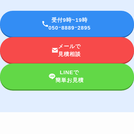
受付9時~19時
050ｰ8889ｰ2895
メールで
見積相談
LINEで
簡単お見積