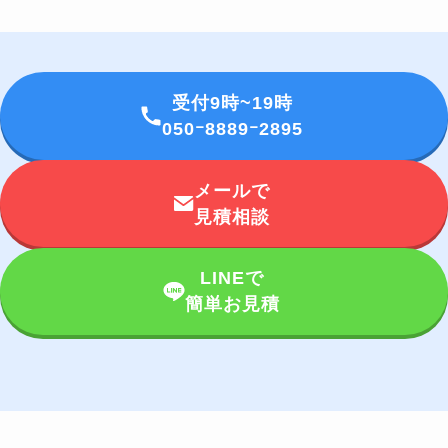
受付9時~19時
050ｰ8889ｰ2895
メールで
見積相談
LINEで
簡単お見積